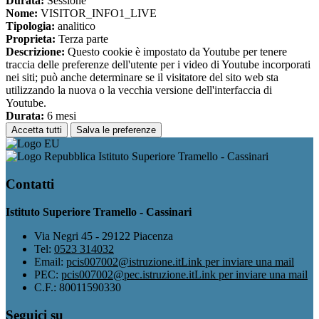
Durata:
Sessione
Nome:
VISITOR_INFO1_LIVE
Tipologia:
analitico
Proprieta:
Terza parte
Descrizione:
Questo cookie è impostato da Youtube per tenere
traccia delle preferenze dell'utente per i video di Youtube incorporati
nei siti; può anche determinare se il visitatore del sito web sta
utilizzando la nuova o la vecchia versione dell'interfaccia di
Youtube.
Durata:
6 mesi
Accetta tutti
Salva le preferenze
Istituto Superiore Tramello - Cassinari
Contatti
Istituto Superiore Tramello - Cassinari
Via Negri 45 - 29122 Piacenza
Tel:
0523 314032
Email:
pcis007002@istruzione.it
Link per inviare una mail
PEC:
pcis007002@pec.istruzione.it
Link per inviare una mail
C.F.: 80011590330
Seguici su