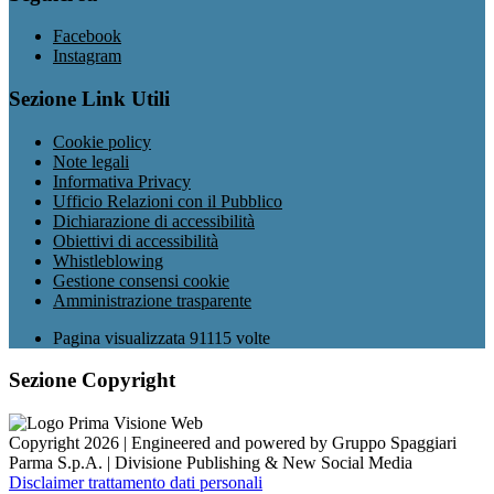
Facebook
Instagram
Sezione Link Utili
Cookie policy
Note legali
Informativa Privacy
Ufficio Relazioni con il Pubblico
Dichiarazione di accessibilità
Obiettivi di accessibilità
Whistleblowing
Gestione consensi cookie
Amministrazione trasparente
Pagina visualizzata
91115
volte
Sezione Copyright
Copyright 2026 | Engineered and powered by Gruppo Spaggiari
Parma S.p.A. | Divisione Publishing & New Social Media
Disclaimer trattamento dati personali