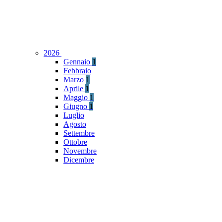
2026
Gennaio
1
Febbraio
Marzo
1
Aprile
1
Maggio
1
Giugno
1
Luglio
Agosto
Settembre
Ottobre
Novembre
Dicembre