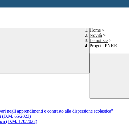
Home
>
Novità
>
Le notizie
>
Progetti PNRR
vari negli apprendimenti e contrasto alla dispersione scolastica"
li (D.M. 65/2023)
stica (D.M. 170/2022)