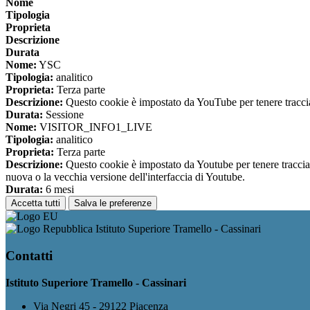
Nome
Tipologia
Proprieta
Descrizione
Durata
Nome:
YSC
Tipologia:
analitico
Proprieta:
Terza parte
Descrizione:
Questo cookie è impostato da YouTube per tenere traccia 
Durata:
Sessione
Nome:
VISITOR_INFO1_LIVE
Tipologia:
analitico
Proprieta:
Terza parte
Descrizione:
Questo cookie è impostato da Youtube per tenere traccia de
nuova o la vecchia versione dell'interfaccia di Youtube.
Durata:
6 mesi
Accetta tutti
Salva le preferenze
Istituto Superiore Tramello - Cassinari
Contatti
Istituto Superiore Tramello - Cassinari
Via Negri 45 - 29122 Piacenza