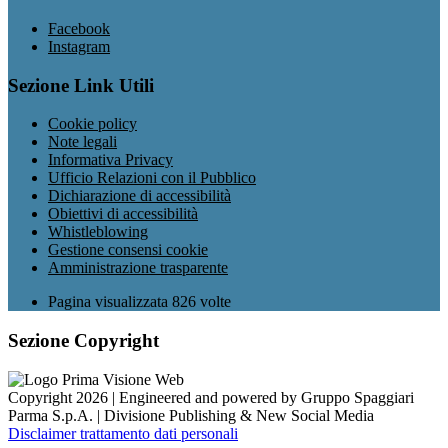
Facebook
Instagram
Sezione Link Utili
Cookie policy
Note legali
Informativa Privacy
Ufficio Relazioni con il Pubblico
Dichiarazione di accessibilità
Obiettivi di accessibilità
Whistleblowing
Gestione consensi cookie
Amministrazione trasparente
Pagina visualizzata
826
volte
Sezione Copyright
Copyright 2026 | Engineered and powered by Gruppo Spaggiari
Parma S.p.A. | Divisione Publishing & New Social Media
Disclaimer trattamento dati personali