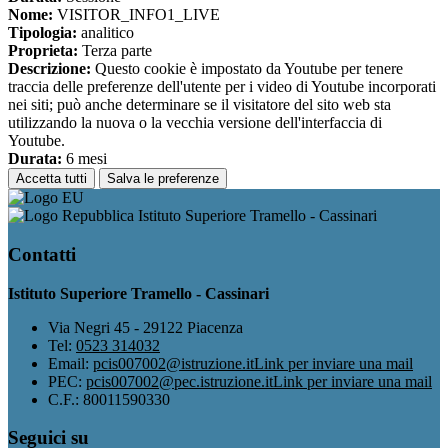
Nome:
VISITOR_INFO1_LIVE
Tipologia:
analitico
Proprieta:
Terza parte
Descrizione:
Questo cookie è impostato da Youtube per tenere
traccia delle preferenze dell'utente per i video di Youtube incorporati
nei siti; può anche determinare se il visitatore del sito web sta
utilizzando la nuova o la vecchia versione dell'interfaccia di
Youtube.
Durata:
6 mesi
Accetta tutti
Salva le preferenze
Istituto Superiore Tramello - Cassinari
Contatti
Istituto Superiore Tramello - Cassinari
Via Negri 45 - 29122 Piacenza
Tel:
0523 314032
Email:
pcis007002@istruzione.it
Link per inviare una mail
PEC:
pcis007002@pec.istruzione.it
Link per inviare una mail
C.F.: 80011590330
Seguici su