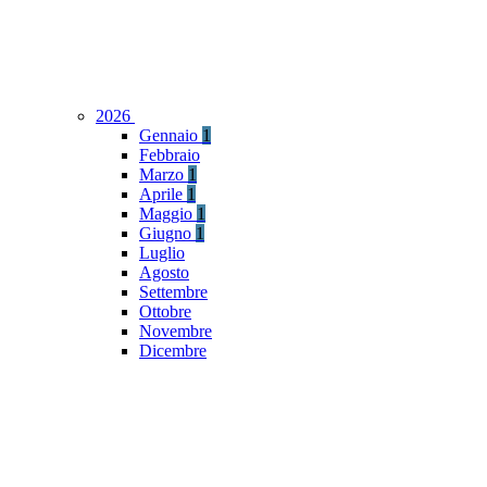
2026
Gennaio
1
Febbraio
Marzo
1
Aprile
1
Maggio
1
Giugno
1
Luglio
Agosto
Settembre
Ottobre
Novembre
Dicembre