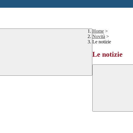
Home
>
Novità
>
Le notizie
Le notizie