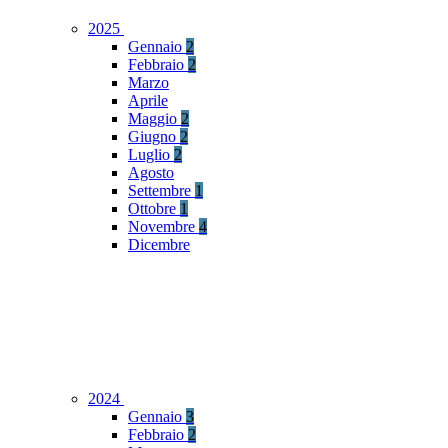
2025
Gennaio
2
Febbraio
2
Marzo
Aprile
Maggio
2
Giugno
2
Luglio
2
Agosto
Settembre
1
Ottobre
1
Novembre
4
Dicembre
2024
Gennaio
3
Febbraio
2