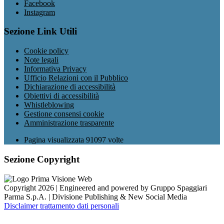
Facebook
Instagram
Sezione Link Utili
Cookie policy
Note legali
Informativa Privacy
Ufficio Relazioni con il Pubblico
Dichiarazione di accessibilità
Obiettivi di accessibilità
Whistleblowing
Gestione consensi cookie
Amministrazione trasparente
Pagina visualizzata
91097
volte
Sezione Copyright
Copyright 2026 | Engineered and powered by Gruppo Spaggiari
Parma S.p.A. | Divisione Publishing & New Social Media
Disclaimer trattamento dati personali