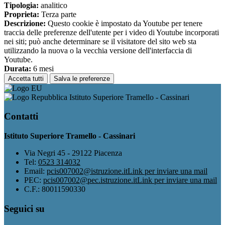
Tipologia:
analitico
Proprieta:
Terza parte
Descrizione:
Questo cookie è impostato da Youtube per tenere
traccia delle preferenze dell'utente per i video di Youtube incorporati
nei siti; può anche determinare se il visitatore del sito web sta
utilizzando la nuova o la vecchia versione dell'interfaccia di
Youtube.
Durata:
6 mesi
Accetta tutti
Salva le preferenze
Istituto Superiore Tramello - Cassinari
Contatti
Istituto Superiore Tramello - Cassinari
Via Negri 45 - 29122 Piacenza
Tel:
0523 314032
Email:
pcis007002@istruzione.it
Link per inviare una mail
PEC:
pcis007002@pec.istruzione.it
Link per inviare una mail
C.F.: 80011590330
Seguici su