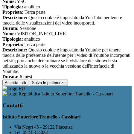
Nome:
YSC
Tipologia:
analitico
Proprieta:
Terza parte
Descrizione:
Questo cookie è impostato da YouTube per tenere
traccia delle visualizzazioni dei video incorporati.
Durata:
Sessione
Nome:
VISITOR_INFO1_LIVE
Tipologia:
analitico
Proprieta:
Terza parte
Descrizione:
Questo cookie è impostato da Youtube per tenere
traccia delle preferenze dell'utente per i video di Youtube incorporati
nei siti; può anche determinare se il visitatore del sito web sta
utilizzando la nuova o la vecchia versione dell'interfaccia di
Youtube.
Durata:
6 mesi
Accetta tutti
Salva le preferenze
Istituto Superiore Tramello - Cassinari
Contatti
Istituto Superiore Tramello - Cassinari
Via Negri 45 - 29122 Piacenza
Tel:
0523 314032