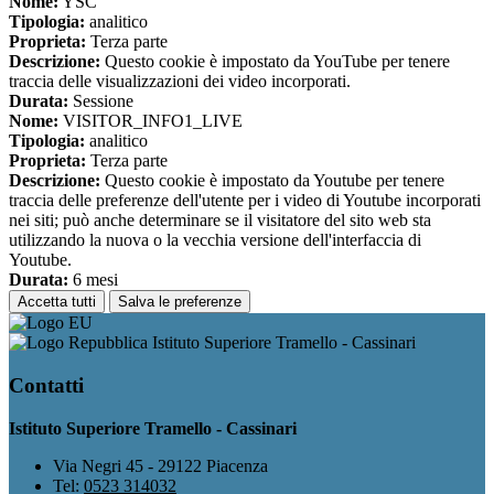
Nome:
YSC
Tipologia:
analitico
Proprieta:
Terza parte
Descrizione:
Questo cookie è impostato da YouTube per tenere
traccia delle visualizzazioni dei video incorporati.
Durata:
Sessione
Nome:
VISITOR_INFO1_LIVE
Tipologia:
analitico
Proprieta:
Terza parte
Descrizione:
Questo cookie è impostato da Youtube per tenere
traccia delle preferenze dell'utente per i video di Youtube incorporati
nei siti; può anche determinare se il visitatore del sito web sta
utilizzando la nuova o la vecchia versione dell'interfaccia di
Youtube.
Durata:
6 mesi
Accetta tutti
Salva le preferenze
Istituto Superiore Tramello - Cassinari
Contatti
Istituto Superiore Tramello - Cassinari
Via Negri 45 - 29122 Piacenza
Tel:
0523 314032