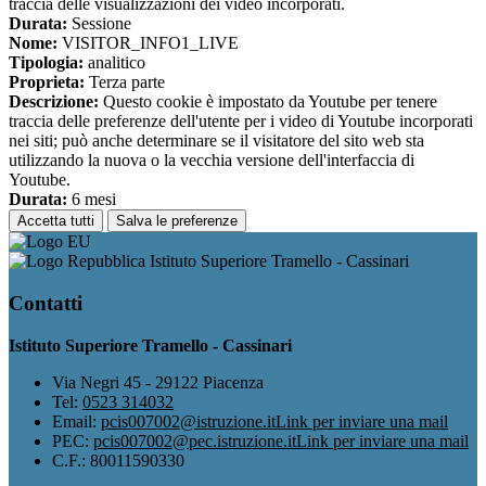
traccia delle visualizzazioni dei video incorporati.
Durata:
Sessione
Nome:
VISITOR_INFO1_LIVE
Tipologia:
analitico
Proprieta:
Terza parte
Descrizione:
Questo cookie è impostato da Youtube per tenere
traccia delle preferenze dell'utente per i video di Youtube incorporati
nei siti; può anche determinare se il visitatore del sito web sta
utilizzando la nuova o la vecchia versione dell'interfaccia di
Youtube.
Durata:
6 mesi
Accetta tutti
Salva le preferenze
Istituto Superiore Tramello - Cassinari
Contatti
Istituto Superiore Tramello - Cassinari
Via Negri 45 - 29122 Piacenza
Tel:
0523 314032
Email:
pcis007002@istruzione.it
Link per inviare una mail
PEC:
pcis007002@pec.istruzione.it
Link per inviare una mail
C.F.: 80011590330