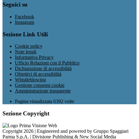
Seguici su
Facebook
Instagram
Sezione Link Utili
Cookie policy
Note legali
Informativa Privacy
Ufficio Relazioni con il Pubblico
Dichiarazione di accessibilità
Obiettivi di accessibilità
Whistleblowing
Gestione consensi cookie
Amministrazione trasparente
Pagina visualizzata
6392
volte
Sezione Copyright
Copyright 2026 | Engineered and powered by Gruppo Spaggiari
Parma S.p.A. | Divisione Publishing & New Social Media