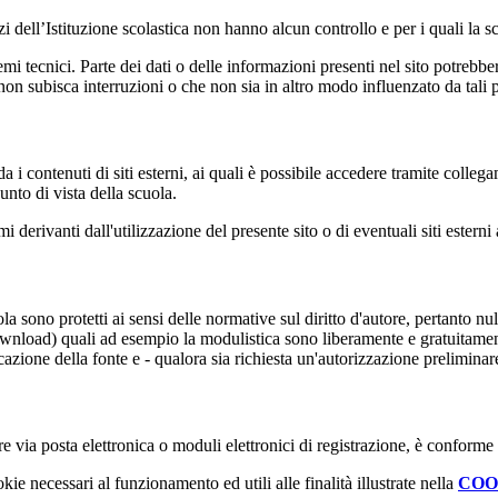
izi dell’Istituzione scolastica non hanno alcun controllo e per i quali la
 tecnici. Parte dei dati o delle informazioni presenti nel sito potrebbero 
 non subisca interruzioni o che non sia in altro modo influenzato da tali 
 i contenuti di siti esterni, ai quali è possibile accedere tramite collegam
nto di vista della scuola.
derivanti dall'utilizzazione del presente sito o di eventuali siti esterni 
uola sono protetti ai sensi delle normative sul diritto d'autore, pertanto 
(download) quali ad esempio la modulistica sono liberamente e gratuitamen
azione della fonte e - qualora sia richiesta un'autorizzazione preliminar
e via posta elettronica o moduli elettronici di registrazione, è conforme
kie necessari al funzionamento ed utili alle finalità illustrate nella
COO