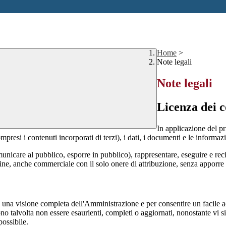
Home
>
Note legali
Note legali
Licenza dei c
In applicazione del pr
si i contenuti incorporati di terzi), i dati, i documenti e le informazi
comunicare al pubblico, esporre in pubblico), rappresentare, eseguire e r
 fine, anche commerciale con il solo onere di attribuzione, senza apporre 
enti una visione completa dell'Amministrazione e per consentire un facile ac
ono talvolta non essere esaurienti, completi o aggiornati, nonostante vi
possibile.