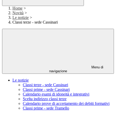
Home
>
Novità
>
Le notizie
>
Classi terze - sede Cassinari
Menu di
navigazione
Le notizie
Classi terze - sede Cassinari
Classi prime - sede Cassinari
Calendario esami di idoneità e integrativi
Scelta indirizzo classi terze
Calendario prove di accertamento dei debiti formativi
Classi prime - sede Tramello