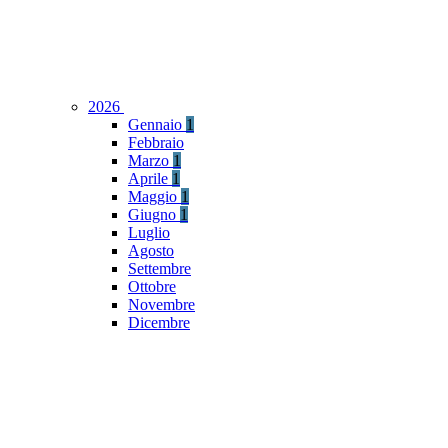
2026
Gennaio
1
Febbraio
Marzo
1
Aprile
1
Maggio
1
Giugno
1
Luglio
Agosto
Settembre
Ottobre
Novembre
Dicembre