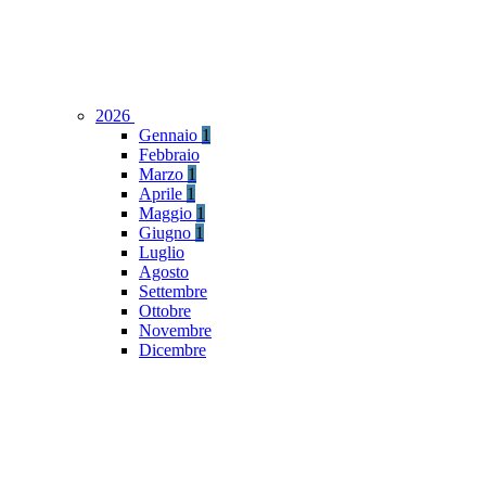
2026
Gennaio
1
Febbraio
Marzo
1
Aprile
1
Maggio
1
Giugno
1
Luglio
Agosto
Settembre
Ottobre
Novembre
Dicembre