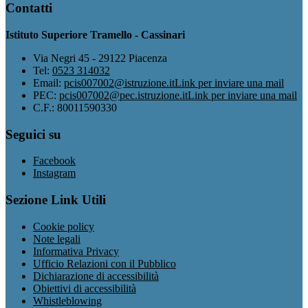
Contatti
Istituto Superiore Tramello - Cassinari
Via Negri 45 - 29122 Piacenza
Tel:
0523 314032
Email:
pcis007002@istruzione.it
Link per inviare una mail
PEC:
pcis007002@pec.istruzione.it
Link per inviare una mail
C.F.: 80011590330
Seguici su
Facebook
Instagram
Sezione Link Utili
Cookie policy
Note legali
Informativa Privacy
Ufficio Relazioni con il Pubblico
Dichiarazione di accessibilità
Obiettivi di accessibilità
Whistleblowing