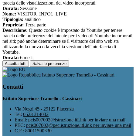
traccia delle visualizzazioni dei video incorporati.
Durata:
Sessione
Nome:
VISITOR_INFO1_LIVE
Tipologia:
analitico
Proprieta:
Terza parte
Descrizione:
Questo cookie è impostato da Youtube per tenere
traccia delle preferenze dell'utente per i video di Youtube incorporati
nei siti; può anche determinare se il visitatore del sito web sta
utilizzando la nuova o la vecchia versione dell'interfaccia di
Youtube.
Durata:
6 mesi
Accetta tutti
Salva le preferenze
Istituto Superiore Tramello - Cassinari
Contatti
Istituto Superiore Tramello - Cassinari
Via Negri 45 - 29122 Piacenza
Tel:
0523 314032
Email:
pcis007002@istruzione.it
Link per inviare una mail
PEC:
pcis007002@pec.istruzione.it
Link per inviare una mail
C.F.: 80011590330