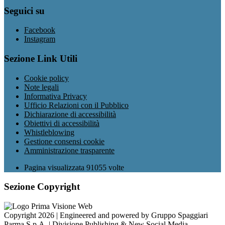
Seguici su
Facebook
Instagram
Sezione Link Utili
Cookie policy
Note legali
Informativa Privacy
Ufficio Relazioni con il Pubblico
Dichiarazione di accessibilità
Obiettivi di accessibilità
Whistleblowing
Gestione consensi cookie
Amministrazione trasparente
Pagina visualizzata
91055
volte
Sezione Copyright
Copyright 2026 | Engineered and powered by Gruppo Spaggiari
Parma S.p.A. | Divisione Publishing & New Social Media