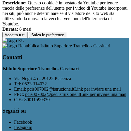
Descrizione:
Questo cookie è impostato da Youtube per tenere
traccia delle preferenze dell'utente per i video di Youtube incorporati
nei siti; può anche determinare se il visitatore del sito web sta
utilizzando la nuova o la vecchia versione dell'interfaccia di
Youtube.
Durata:
6 mesi
Accetta tutti
Salva le preferenze
Istituto Superiore Tramello - Cassinari
Contatti
Istituto Superiore Tramello - Cassinari
Via Negri 45 - 29122 Piacenza
Tel:
0523 314032
Email:
pcis007002@istruzione.it
Link per inviare una mail
PEC:
pcis007002@pec.istruzione.it
Link per inviare una mail
C.F.: 80011590330
Seguici su
Facebook
Instagram