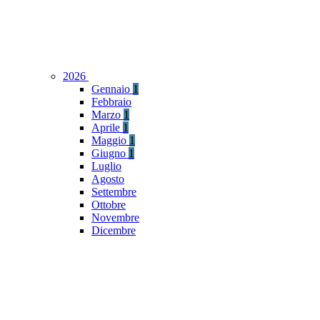
2026
Gennaio
1
Febbraio
Marzo
1
Aprile
1
Maggio
1
Giugno
1
Luglio
Agosto
Settembre
Ottobre
Novembre
Dicembre