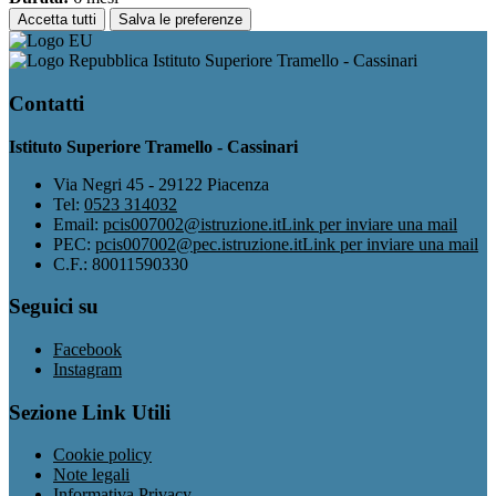
Accetta tutti
Salva le preferenze
Istituto Superiore Tramello - Cassinari
Contatti
Istituto Superiore Tramello - Cassinari
Via Negri 45 - 29122 Piacenza
Tel:
0523 314032
Email:
pcis007002@istruzione.it
Link per inviare una mail
PEC:
pcis007002@pec.istruzione.it
Link per inviare una mail
C.F.: 80011590330
Seguici su
Facebook
Instagram
Sezione Link Utili
Cookie policy
Note legali
Informativa Privacy