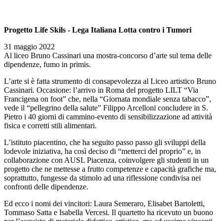
Progetto Life Skils - Lega Italiana Lotta contro i Tumori
31 maggio 2022
Al liceo Bruno Cassinari una mostra-concorso d’arte sul tema delle
dipendenze, fumo in primis.
L’arte si è fatta strumento di consapevolezza al Liceo artistico Bruno
Cassinari. Occasione: l’arrivo in Roma del progetto LILT “Via
Francigena on foot” che, nella “Giornata mondiale senza tabacco”,
vede il “pellegrino della salute” Filippo Arcelloni concludere in S.
Pietro i 40 giorni di cammino-evento di sensibilizzazione ad attività
fisica e corretti stili alimentari.
L’istituto piacentino, che ha seguito passo passo gli sviluppi della
lodevole iniziativa, ha così deciso di “metterci del proprio” e, in
collaborazione con AUSL Piacenza, coinvolgere gli studenti in un
progetto che ne mettesse a frutto competenze e capacità grafiche ma,
soprattutto, fungesse da stimolo ad una riflessione condivisa nei
confronti delle dipendenze.
Ed ecco i nomi dei vincitori: Laura Semeraro, Elisabet Bartoletti,
Tommaso Satta e Isabella Vercesi. Il quartetto ha ricevuto un buono