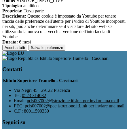
Nome:
VISITOR_INFO1_LIVE
Tipologia:
analitico
Proprieta:
Terza parte
Descrizione:
Questo cookie è impostato da Youtube per tenere
traccia delle preferenze dell'utente per i video di Youtube incorporati
nei siti; può anche determinare se il visitatore del sito web sta
utilizzando la nuova o la vecchia versione dell'interfaccia di
Youtube.
Durata:
6 mesi
Accetta tutti
Salva le preferenze
Istituto Superiore Tramello - Cassinari
Contatti
Istituto Superiore Tramello - Cassinari
Via Negri 45 - 29122 Piacenza
Tel:
0523 314032
Email:
pcis007002@istruzione.it
Link per inviare una mail
PEC:
pcis007002@pec.istruzione.it
Link per inviare una mail
C.F.: 80011590330
Seguici su