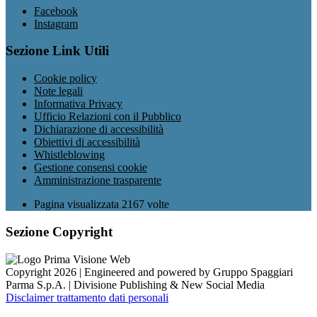
Facebook
Instagram
Sezione Link Utili
Cookie policy
Note legali
Informativa Privacy
Ufficio Relazioni con il Pubblico
Dichiarazione di accessibilità
Obiettivi di accessibilità
Whistleblowing
Gestione consensi cookie
Amministrazione trasparente
Pagina visualizzata
2167
volte
Sezione Copyright
Copyright 2026 | Engineered and powered by Gruppo Spaggiari
Parma S.p.A. | Divisione Publishing & New Social Media
Disclaimer trattamento dati personali