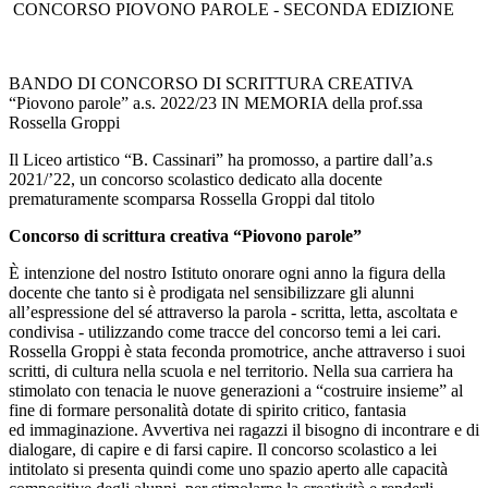
CONCORSO PIOVONO PAROLE - SECONDA EDIZIONE
BANDO DI CONCORSO DI SCRITTURA CREATIVA
“Piovono parole” a.s. 2022/23 IN MEMORIA della prof.ssa
Rossella Groppi
Il Liceo artistico “B. Cassinari” ha promosso, a partire dall’a.s
2021/’22, un concorso scolastico dedicato alla docente
prematuramente scomparsa Rossella Groppi dal titolo
Concorso di scrittura creativa “Piovono parole”
È intenzione del nostro Istituto onorare ogni anno la figura della
docente che tanto si è prodigata nel sensibilizzare gli alunni
all’espressione del sé attraverso la parola - scritta, letta, ascoltata e
condivisa - utilizzando come tracce del concorso temi a lei cari.
Rossella Groppi è stata feconda promotrice, anche attraverso i suoi
scritti, di cultura nella scuola e nel territorio. Nella sua carriera ha
stimolato con tenacia le nuove generazioni a “costruire insieme” al
fine di formare personalità dotate di spirito critico, fantasia
ed immaginazione. Avvertiva nei ragazzi il bisogno di incontrare e di
dialogare, di capire e di farsi capire. Il concorso scolastico a lei
intitolato si presenta quindi come uno spazio aperto alle capacità