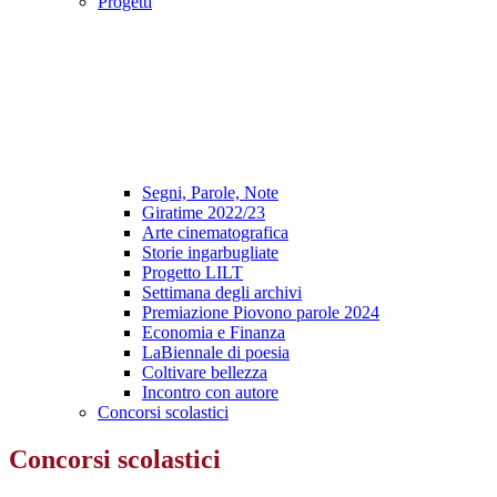
Progetti
Segni, Parole, Note
Giratime 2022/23
Arte cinematografica
Storie ingarbugliate
Progetto LILT
Settimana degli archivi
Premiazione Piovono parole 2024
Economia e Finanza
LaBiennale di poesia
Coltivare bellezza
Incontro con autore
Concorsi scolastici
Concorsi scolastici