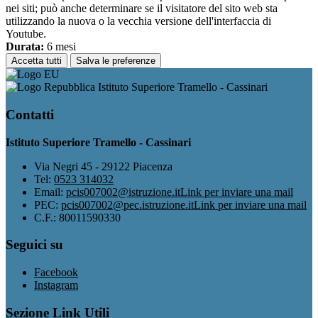
nei siti; può anche determinare se il visitatore del sito web sta
utilizzando la nuova o la vecchia versione dell'interfaccia di
Youtube.
Durata:
6 mesi
Accetta tutti
Salva le preferenze
Istituto Superiore Tramello - Cassinari
Contatti
Istituto Superiore Tramello - Cassinari
Via Negri 45 - 29122 Piacenza
Tel:
0523 314032
Email:
pcis007002@istruzione.it
Link per inviare una mail
PEC:
pcis007002@pec.istruzione.it
Link per inviare una mail
C.F.: 80011590330
Seguici su
Facebook
Instagram
Sezione Link Utili