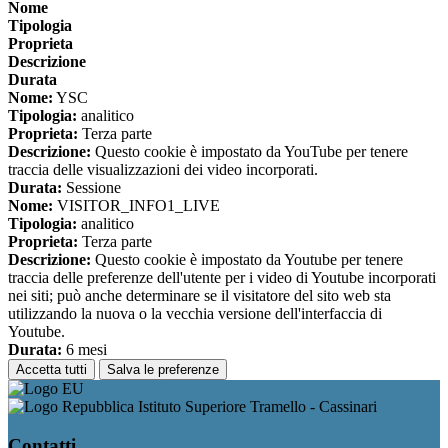
Nome
Tipologia
Proprieta
Descrizione
Durata
Nome:
YSC
Tipologia:
analitico
Proprieta:
Terza parte
Descrizione:
Questo cookie è impostato da YouTube per tenere
traccia delle visualizzazioni dei video incorporati.
Durata:
Sessione
Nome:
VISITOR_INFO1_LIVE
Tipologia:
analitico
Proprieta:
Terza parte
Descrizione:
Questo cookie è impostato da Youtube per tenere
traccia delle preferenze dell'utente per i video di Youtube incorporati
nei siti; può anche determinare se il visitatore del sito web sta
utilizzando la nuova o la vecchia versione dell'interfaccia di
Youtube.
Durata:
6 mesi
Accetta tutti
Salva le preferenze
Istituto Superiore Tramello - Cassinari
Contatti