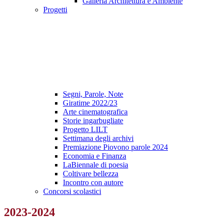
Galleria Architettura e Ambiente
Progetti
Segni, Parole, Note
Giratime 2022/23
Arte cinematografica
Storie ingarbugliate
Progetto LILT
Settimana degli archivi
Premiazione Piovono parole 2024
Economia e Finanza
LaBiennale di poesia
Coltivare bellezza
Incontro con autore
Concorsi scolastici
2023-2024