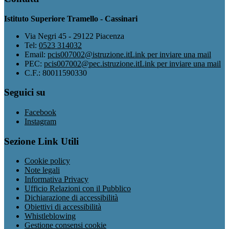
Istituto Superiore Tramello - Cassinari
Via Negri 45 - 29122 Piacenza
Tel:
0523 314032
Email:
pcis007002@istruzione.it
Link per inviare una mail
PEC:
pcis007002@pec.istruzione.it
Link per inviare una mail
C.F.: 80011590330
Seguici su
Facebook
Instagram
Sezione Link Utili
Cookie policy
Note legali
Informativa Privacy
Ufficio Relazioni con il Pubblico
Dichiarazione di accessibilità
Obiettivi di accessibilità
Whistleblowing
Gestione consensi cookie