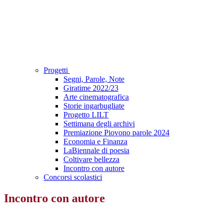
Progetti
Segni, Parole, Note
Giratime 2022/23
Arte cinematografica
Storie ingarbugliate
Progetto LILT
Settimana degli archivi
Premiazione Piovono parole 2024
Economia e Finanza
LaBiennale di poesia
Coltivare bellezza
Incontro con autore
Concorsi scolastici
Incontro con autore