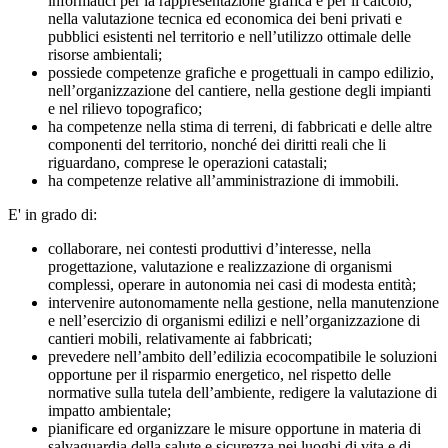
informatici per la rappresentazione grafica e per il calcolo,
nella valutazione tecnica ed economica dei beni privati e
pubblici esistenti nel territorio e nell’utilizzo ottimale delle
risorse ambientali;
possiede competenze grafiche e progettuali in campo edilizio,
nell’organizzazione del cantiere, nella gestione degli impianti
e nel rilievo topografico;
ha competenze nella stima di terreni, di fabbricati e delle altre
componenti del territorio, nonché dei diritti reali che li
riguardano, comprese le operazioni catastali;
ha competenze relative all’amministrazione di immobili.
E' in grado di:
collaborare, nei contesti produttivi d’interesse, nella
progettazione, valutazione e realizzazione di organismi
complessi, operare in autonomia nei casi di modesta entità;
intervenire autonomamente nella gestione, nella manutenzione
e nell’esercizio di organismi edilizi e nell’organizzazione di
cantieri mobili, relativamente ai fabbricati;
prevedere nell’ambito dell’edilizia ecocompatibile le soluzioni
opportune per il risparmio energetico, nel rispetto delle
normative sulla tutela dell’ambiente, redigere la valutazione di
impatto ambientale;
pianificare ed organizzare le misure opportune in materia di
salvaguardia della salute e sicurezza nei luoghi di vita e di