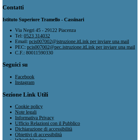
Contatti
Istituto Superiore Tramello - Cassinari
Via Negri 45 - 29122 Piacenza
Tel:
0523 314032
Email:
pcis007002@istruzione.it
Link per inviare una mail
PEC:
pcis007002@pec.istruzione.it
Link per inviare una mail
C.F.: 80011590330
Seguici su
Facebook
Instagram
Sezione Link Utili
Cookie policy
Note legali
Informativa Privacy
Ufficio Relazioni con il Pubblico
Dichiarazione di accessibilità
Obiettivi di accessibilità