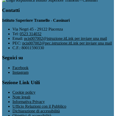
Istituto Superiore Tramello - Cassinari
Contatti
Istituto Superiore Tramello - Cassinari
Via Negri 45 - 29122 Piacenza
Tel:
0523 314032
Email:
pcis007002@istruzione.it
Link per inviare una mail
PEC:
pcis007002@pec.istruzione.it
Link per inviare una mail
C.F.: 80011590330
Seguici su
Facebook
Instagram
Sezione Link Utili
Cookie policy
Note legali
Informativa Privacy
Ufficio Relazioni con il Pubblico
Dichiarazione di accessibilità
Obiettivi di accessibilità