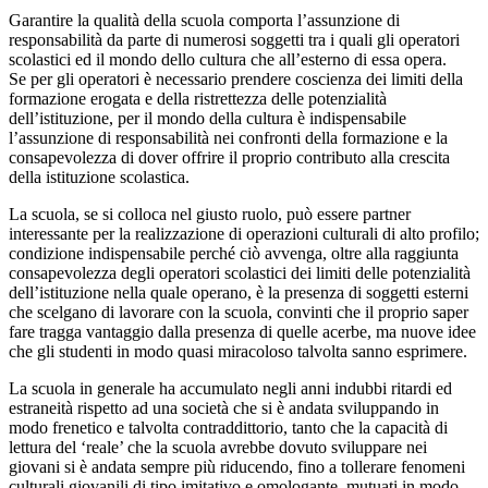
Garantire la qualità della scuola comporta l’assunzione di
responsabilità da parte di numerosi soggetti tra i quali gli operatori
scolastici ed il mondo dello cultura che all’esterno di essa opera.
Se per gli operatori è necessario prendere coscienza dei limiti della
formazione erogata e della ristrettezza delle potenzialità
dell’istituzione, per il mondo della cultura è indispensabile
l’assunzione di responsabilità nei confronti della formazione e la
consapevolezza di dover offrire il proprio contributo alla crescita
della istituzione scolastica.
La scuola, se si colloca nel giusto ruolo, può essere partner
interessante per la realizzazione di operazioni culturali di alto profilo;
condizione indispensabile perché ciò avvenga, oltre alla raggiunta
consapevolezza degli operatori scolastici dei limiti delle potenzialità
dell’istituzione nella quale operano, è la presenza di soggetti esterni
che scelgano di lavorare con la scuola, convinti che il proprio saper
fare tragga vantaggio dalla presenza di quelle acerbe, ma nuove idee
che gli studenti in modo quasi miracoloso talvolta sanno esprimere.
La scuola in generale ha accumulato negli anni indubbi ritardi ed
estraneità rispetto ad una società che si è andata sviluppando in
modo frenetico e talvolta contraddittorio, tanto che la capacità di
lettura del ‘reale’ che la scuola avrebbe dovuto sviluppare nei
giovani si è andata sempre più riducendo, fino a tollerare fenomeni
culturali giovanili di tipo imitativo e omologante, mutuati in modo