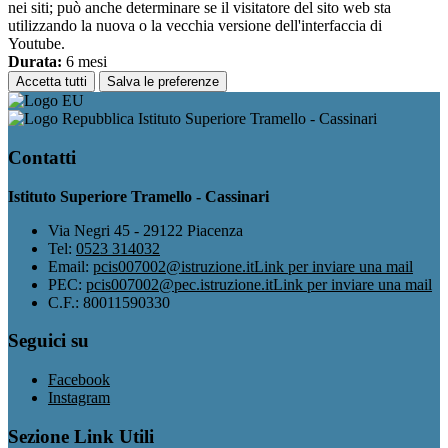
nei siti; può anche determinare se il visitatore del sito web sta
utilizzando la nuova o la vecchia versione dell'interfaccia di
Youtube.
Durata:
6 mesi
Accetta tutti
Salva le preferenze
Istituto Superiore Tramello - Cassinari
Contatti
Istituto Superiore Tramello - Cassinari
Via Negri 45 - 29122 Piacenza
Tel:
0523 314032
Email:
pcis007002@istruzione.it
Link per inviare una mail
PEC:
pcis007002@pec.istruzione.it
Link per inviare una mail
C.F.: 80011590330
Seguici su
Facebook
Instagram
Sezione Link Utili