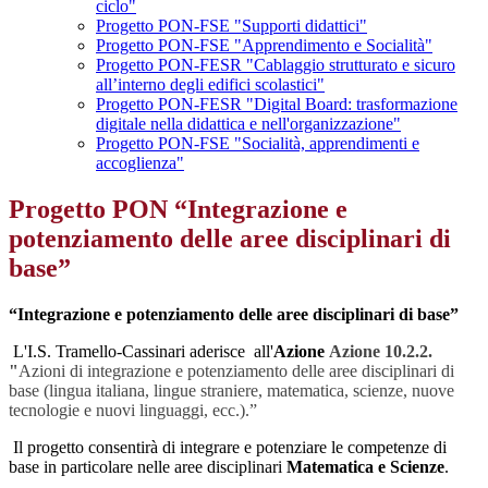
ciclo"
Progetto PON-FSE "Supporti didattici"
Progetto PON-FSE "Apprendimento e Socialità"
Progetto PON-FESR "Cablaggio strutturato e sicuro
all’interno degli edifici scolastici"
Progetto PON-FESR "Digital Board: trasformazione
digitale nella didattica e nell'organizzazione"
Progetto PON-FSE "Socialità, apprendimenti e
accoglienza"
Progetto PON “Integrazione e
potenziamento delle aree disciplinari di
base”
“
Integrazione e potenziamento delle aree disciplinari di base”
L'I.S. Tramello-Cassinari aderisce all'
Azione
Azione 10.2.2.
"
Azioni di integrazione e potenziamento delle aree disciplinari di
base (lingua italiana, lingue straniere, matematica, scienze, nuove
tecnologie e nuovi linguaggi, ecc.).”
Il progetto consentirà di integrare e potenziare le competenze di
base in particolare nelle aree disciplinari
Matematica e Scienze
.