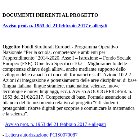
DOCUMENTI INERENTI AL PROGETTO
Avviso prot. n. 1953
del
21 febbraio 2017 e allegati
Oggetto:
Fondi Strutturali Europei - Programma Operativo
Nazionale “Per la scuola, competenze e ambienti per
l’apprendimento” 2014-2020. Asse I – Istruzione – Fondo Sociale
Europeo (FSE). Obiettivo Specifico 10.2 – Miglioramento delle
competenze chiave degli allievi, anche mediante supporto dello
sviluppo delle capacità di docenti, formatori e staff. Azione 10.2.2.
Azioni di integrazione e potenziamento delle aree disciplinari di base
(lingua italiana, lingue straniere, matematica, scienze, nuove
tecnologie e nuovi linguaggi, ecc.). Avviso AOODGEFID\Prot. n.
1953 del 21/02/2017. Competenze di base. Formale assunzione al
bilancio del finanziamento relativo al progetto “Gli studenti
protagonisti: risorse digitali per scoprire e comunicare la matematica
e la scienza”.
-
Avviso prot. n. 1953 del 21 febbraio 2017 e allegati
-
Lettera autorizzazione PCIS0070087