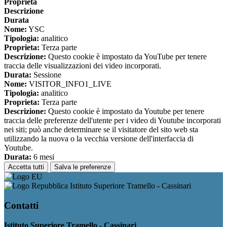
Proprieta
Descrizione
Durata
Nome:
YSC
Tipologia:
analitico
Proprieta:
Terza parte
Descrizione:
Questo cookie è impostato da YouTube per tenere
traccia delle visualizzazioni dei video incorporati.
Durata:
Sessione
Nome:
VISITOR_INFO1_LIVE
Tipologia:
analitico
Proprieta:
Terza parte
Descrizione:
Questo cookie è impostato da Youtube per tenere
traccia delle preferenze dell'utente per i video di Youtube incorporati
nei siti; può anche determinare se il visitatore del sito web sta
utilizzando la nuova o la vecchia versione dell'interfaccia di
Youtube.
Durata:
6 mesi
Accetta tutti
Salva le preferenze
Istituto Superiore Tramello - Cassinari
Contatti
Istituto Superiore Tramello - Cassinari