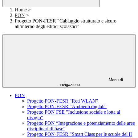
Home
>
PON
>
Progetto PON-FESR "Cablaggio strutturato e sicuro
all’interno degli edifici scolastici"
Menu di
navigazione
PON
Progetto PON-FESR "Reti WLAN"
Progetto PON-FESR "Ambienti digitali"
Progetto PON FSE "Inclusione sociale e lotta al
disagio"
Progetto PON “Integrazione e potenziamento delle aree
disciplinari di base”
Progetto PON-FESR "Smart Class per le scuole del II