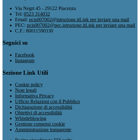
Via Negri 45 - 29122 Piacenza
Tel:
0523 314032
Email:
pcis007002@istruzione.it
Link per inviare una mail
PEC:
pcis007002@pec.istruzione.it
Link per inviare una mail
C.F.: 80011590330
Seguici su
Facebook
Instagram
Sezione Link Utili
Cookie policy
Note legali
Informativa Privacy
Ufficio Relazioni con il Pubblico
Dichiarazione di accessibilità
Obiettivi di accessibilità
Whistleblowing
Gestione consensi cookie
Amministrazione trasparente