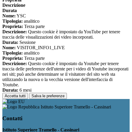
Descrizione
Durata
Nome:
YSC
Tipologia:
analitico
Proprieta:
Terza parte
Descrizione:
Questo cookie è impostato da YouTube per tenere
traccia delle visualizzazioni dei video incorporati.
Durata:
Sessione
Nome:
VISITOR_INFO1_LIVE
Tipologia:
analitico
Proprieta:
Terza parte
Descrizione:
Questo cookie è impostato da Youtube per tenere
traccia delle preferenze dell'utente per i video di Youtube incorporati
nei siti; può anche determinare se il visitatore del sito web sta
utilizzando la nuova o la vecchia versione dell'interfaccia di
Youtube.
Durata:
6 mesi
Accetta tutti
Salva le preferenze
Istituto Superiore Tramello - Cassinari
Contatti
Istituto Superiore Tramello - Cassinari