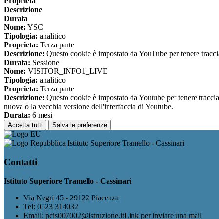
Proprieta
Descrizione
Durata
Nome:
YSC
Tipologia:
analitico
Proprieta:
Terza parte
Descrizione:
Questo cookie è impostato da YouTube per tenere traccia 
Durata:
Sessione
Nome:
VISITOR_INFO1_LIVE
Tipologia:
analitico
Proprieta:
Terza parte
Descrizione:
Questo cookie è impostato da Youtube per tenere traccia de
nuova o la vecchia versione dell'interfaccia di Youtube.
Durata:
6 mesi
Accetta tutti
Salva le preferenze
Istituto Superiore Tramello - Cassinari
Contatti
Istituto Superiore Tramello - Cassinari
Via Negri 45 - 29122 Piacenza
Tel:
0523 314032
Email:
pcis007002@istruzione.it
Link per inviare una mail