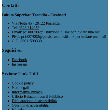
Contatti
Istituto Superiore Tramello - Cassinari
Via Negri 45 - 29122 Piacenza
Tel:
0523 314032
Email:
pcis007002@istruzione.it
Link per inviare una mail
PEC:
pcis007002@pec.istruzione.it
Link per inviare una mail
C.F.: 80011590330
Seguici su
Facebook
Instagram
Sezione Link Utili
Cookie policy
Note legali
Informativa Privacy
Ufficio Relazioni con il Pubblico
Dichiarazione di accessibilità
Obiettivi di accessibilità
Whistleblowing