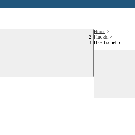
Home
>
I luoghi
>
ITG Tramello