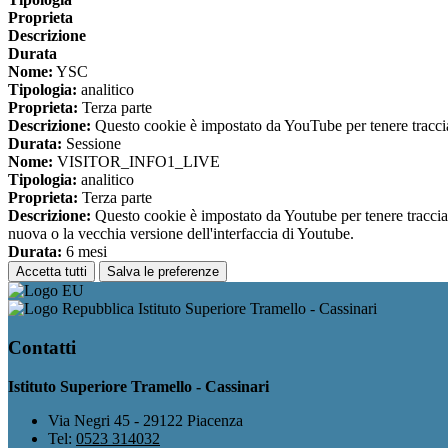
Proprieta
Descrizione
Durata
Nome:
YSC
Tipologia:
analitico
Proprieta:
Terza parte
Descrizione:
Questo cookie è impostato da YouTube per tenere traccia 
Durata:
Sessione
Nome:
VISITOR_INFO1_LIVE
Tipologia:
analitico
Proprieta:
Terza parte
Descrizione:
Questo cookie è impostato da Youtube per tenere traccia de
nuova o la vecchia versione dell'interfaccia di Youtube.
Durata:
6 mesi
Accetta tutti
Salva le preferenze
Istituto Superiore Tramello - Cassinari
Contatti
Istituto Superiore Tramello - Cassinari
Via Negri 45 - 29122 Piacenza
Tel:
0523 314032