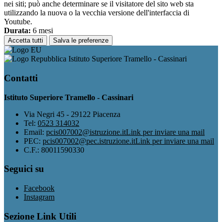
nei siti; può anche determinare se il visitatore del sito web sta
utilizzando la nuova o la vecchia versione dell'interfaccia di
Youtube.
Durata:
6 mesi
Accetta tutti
Salva le preferenze
Istituto Superiore Tramello - Cassinari
Contatti
Istituto Superiore Tramello - Cassinari
Via Negri 45 - 29122 Piacenza
Tel:
0523 314032
Email:
pcis007002@istruzione.it
Link per inviare una mail
PEC:
pcis007002@pec.istruzione.it
Link per inviare una mail
C.F.: 80011590330
Seguici su
Facebook
Instagram
Sezione Link Utili