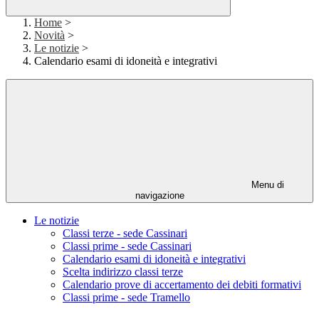
Home
>
Novità
>
Le notizie
>
Calendario esami di idoneità e integrativi
Menu di
navigazione
Le notizie
Classi terze - sede Cassinari
Classi prime - sede Cassinari
Calendario esami di idoneità e integrativi
Scelta indirizzo classi terze
Calendario prove di accertamento dei debiti formativi
Classi prime - sede Tramello