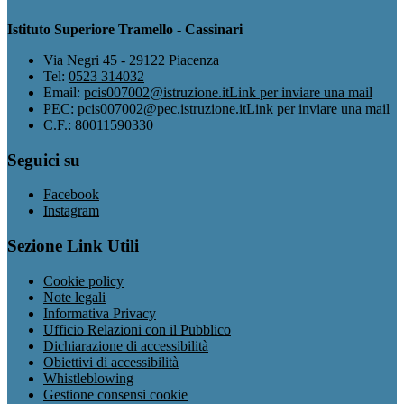
Istituto Superiore Tramello - Cassinari
Via Negri 45 - 29122 Piacenza
Tel:
0523 314032
Email:
pcis007002@istruzione.it
Link per inviare una mail
PEC:
pcis007002@pec.istruzione.it
Link per inviare una mail
C.F.: 80011590330
Seguici su
Facebook
Instagram
Sezione Link Utili
Cookie policy
Note legali
Informativa Privacy
Ufficio Relazioni con il Pubblico
Dichiarazione di accessibilità
Obiettivi di accessibilità
Whistleblowing
Gestione consensi cookie