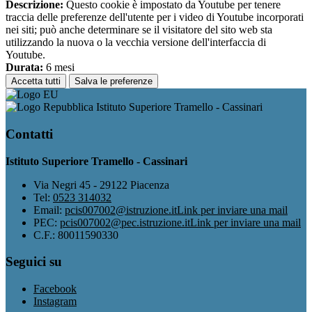
Descrizione:
Questo cookie è impostato da Youtube per tenere
traccia delle preferenze dell'utente per i video di Youtube incorporati
nei siti; può anche determinare se il visitatore del sito web sta
utilizzando la nuova o la vecchia versione dell'interfaccia di
Youtube.
Durata:
6 mesi
Accetta tutti
Salva le preferenze
Istituto Superiore Tramello - Cassinari
Contatti
Istituto Superiore Tramello - Cassinari
Via Negri 45 - 29122 Piacenza
Tel:
0523 314032
Email:
pcis007002@istruzione.it
Link per inviare una mail
PEC:
pcis007002@pec.istruzione.it
Link per inviare una mail
C.F.: 80011590330
Seguici su
Facebook
Instagram