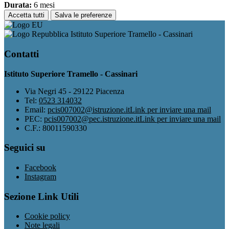
Durata:
6 mesi
Accetta tutti
Salva le preferenze
Istituto Superiore Tramello - Cassinari
Contatti
Istituto Superiore Tramello - Cassinari
Via Negri 45 - 29122 Piacenza
Tel:
0523 314032
Email:
pcis007002@istruzione.it
Link per inviare una mail
PEC:
pcis007002@pec.istruzione.it
Link per inviare una mail
C.F.: 80011590330
Seguici su
Facebook
Instagram
Sezione Link Utili
Cookie policy
Note legali