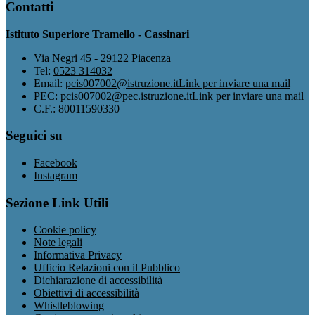
Contatti
Istituto Superiore Tramello - Cassinari
Via Negri 45 - 29122 Piacenza
Tel:
0523 314032
Email:
pcis007002@istruzione.it
Link per inviare una mail
PEC:
pcis007002@pec.istruzione.it
Link per inviare una mail
C.F.: 80011590330
Seguici su
Facebook
Instagram
Sezione Link Utili
Cookie policy
Note legali
Informativa Privacy
Ufficio Relazioni con il Pubblico
Dichiarazione di accessibilità
Obiettivi di accessibilità
Whistleblowing