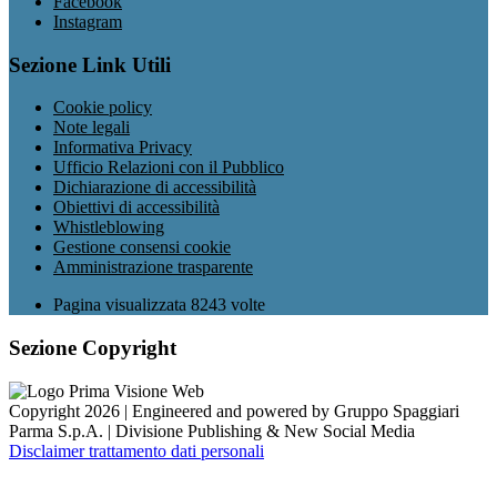
Facebook
Instagram
Sezione Link Utili
Cookie policy
Note legali
Informativa Privacy
Ufficio Relazioni con il Pubblico
Dichiarazione di accessibilità
Obiettivi di accessibilità
Whistleblowing
Gestione consensi cookie
Amministrazione trasparente
Pagina visualizzata
8243
volte
Sezione Copyright
Copyright 2026 | Engineered and powered by Gruppo Spaggiari
Parma S.p.A. | Divisione Publishing & New Social Media
Disclaimer trattamento dati personali