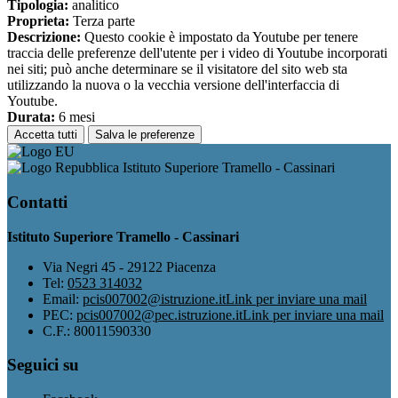
Tipologia:
analitico
Proprieta:
Terza parte
Descrizione:
Questo cookie è impostato da Youtube per tenere
traccia delle preferenze dell'utente per i video di Youtube incorporati
nei siti; può anche determinare se il visitatore del sito web sta
utilizzando la nuova o la vecchia versione dell'interfaccia di
Youtube.
Durata:
6 mesi
Accetta tutti
Salva le preferenze
Istituto Superiore Tramello - Cassinari
Contatti
Istituto Superiore Tramello - Cassinari
Via Negri 45 - 29122 Piacenza
Tel:
0523 314032
Email:
pcis007002@istruzione.it
Link per inviare una mail
PEC:
pcis007002@pec.istruzione.it
Link per inviare una mail
C.F.: 80011590330
Seguici su