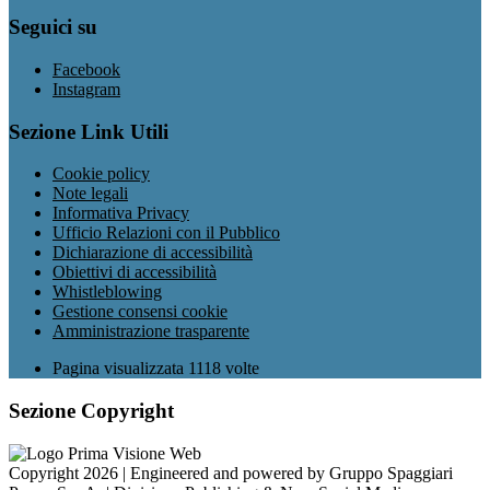
Seguici su
Facebook
Instagram
Sezione Link Utili
Cookie policy
Note legali
Informativa Privacy
Ufficio Relazioni con il Pubblico
Dichiarazione di accessibilità
Obiettivi di accessibilità
Whistleblowing
Gestione consensi cookie
Amministrazione trasparente
Pagina visualizzata
1118
volte
Sezione Copyright
Copyright 2026 | Engineered and powered by Gruppo Spaggiari