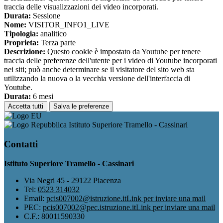
traccia delle visualizzazioni dei video incorporati.
Durata:
Sessione
Nome:
VISITOR_INFO1_LIVE
Tipologia:
analitico
Proprieta:
Terza parte
Descrizione:
Questo cookie è impostato da Youtube per tenere
traccia delle preferenze dell'utente per i video di Youtube incorporati
nei siti; può anche determinare se il visitatore del sito web sta
utilizzando la nuova o la vecchia versione dell'interfaccia di
Youtube.
Durata:
6 mesi
Accetta tutti
Salva le preferenze
Istituto Superiore Tramello - Cassinari
Contatti
Istituto Superiore Tramello - Cassinari
Via Negri 45 - 29122 Piacenza
Tel:
0523 314032
Email:
pcis007002@istruzione.it
Link per inviare una mail
PEC:
pcis007002@pec.istruzione.it
Link per inviare una mail
C.F.: 80011590330