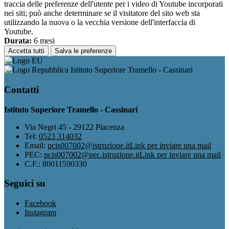
traccia delle preferenze dell'utente per i video di Youtube incorporati
nei siti; può anche determinare se il visitatore del sito web sta
utilizzando la nuova o la vecchia versione dell'interfaccia di
Youtube.
Durata:
6 mesi
Accetta tutti
Salva le preferenze
Istituto Superiore Tramello - Cassinari
Contatti
Istituto Superiore Tramello - Cassinari
Via Negri 45 - 29122 Piacenza
Tel:
0523 314032
Email:
pcis007002@istruzione.it
Link per inviare una mail
PEC:
pcis007002@pec.istruzione.it
Link per inviare una mail
C.F.: 80011590330
Seguici su
Facebook
Instagram