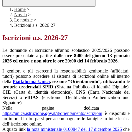
Home
>
Novità
>
Le notizie
>
Iscrizioni a.s. 2026-27
Iscrizioni a.s. 2026-27
Le domande di iscrizione all'anno scolastico 2025/2026 possono
essere presentate a partire
dalle ore 8:00 del giorno 13 gennaio
2026 ed entro e non oltre le ore 20:00 del 14 febbraio 2026
.
I genitori e gli esercenti la responsabilità genitoriale (affidatari,
tutori) possono accedere al sistema di iscrizioni online all’interno
della
Piattaforma Unica
, sezione “Orientamento”, utilizzando le
proprie credenziali SPID
(Sistema Pubblico di Identità Digitale),
CIE
(Carta di identità elettronica),
CNS
(Carta Nazionale dei
Servizi) o
eIDAS
(electronic IDentification Authentication and
Signature).
Nella pagina dedicata
https://unica.istruzione.gov.it/it/orientamento/iscrizioni
è disponibile
un tutorial in tre passi per accompagnare le famiglie in tutte le fasi
dell’iscrizione online.
A quato link
la nota ministeriale 0100847 del 17 dicembre 2025
che