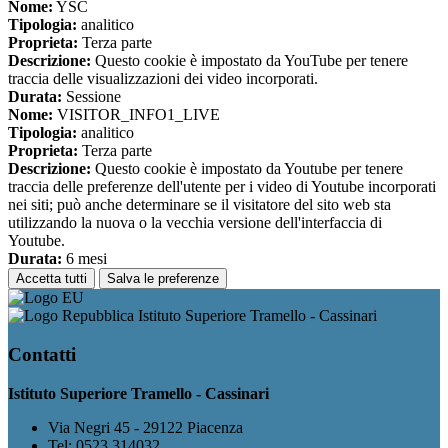
Nome:
YSC
Tipologia:
analitico
Proprieta:
Terza parte
Descrizione:
Questo cookie è impostato da YouTube per tenere
traccia delle visualizzazioni dei video incorporati.
Durata:
Sessione
Nome:
VISITOR_INFO1_LIVE
Tipologia:
analitico
Proprieta:
Terza parte
Descrizione:
Questo cookie è impostato da Youtube per tenere
traccia delle preferenze dell'utente per i video di Youtube incorporati
nei siti; può anche determinare se il visitatore del sito web sta
utilizzando la nuova o la vecchia versione dell'interfaccia di
Youtube.
Durata:
6 mesi
Accetta tutti
Salva le preferenze
Istituto Superiore Tramello - Cassinari
Contatti
Istituto Superiore Tramello - Cassinari
Via Negri 45 - 29122 Piacenza
Tel:
0523 314032