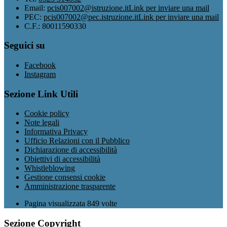
Email:
pcis007002@istruzione.it
Link per inviare una mail
PEC:
pcis007002@pec.istruzione.it
Link per inviare una mail
C.F.: 80011590330
Seguici su
Facebook
Instagram
Sezione Link Utili
Cookie policy
Note legali
Informativa Privacy
Ufficio Relazioni con il Pubblico
Dichiarazione di accessibilità
Obiettivi di accessibilità
Whistleblowing
Gestione consensi cookie
Amministrazione trasparente
Pagina visualizzata
849
volte
Sezione Copyright