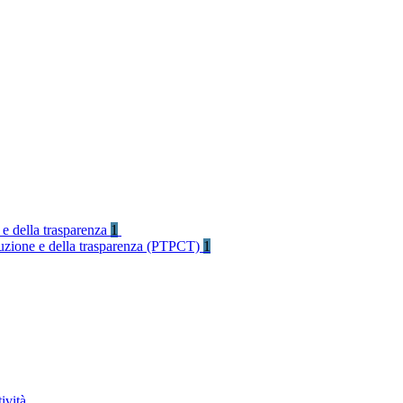
 e della trasparenza
1
rruzione e della trasparenza (PTPCT)
1
ività