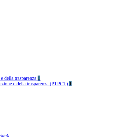
 e della trasparenza
1
rruzione e della trasparenza (PTPCT)
1
ività