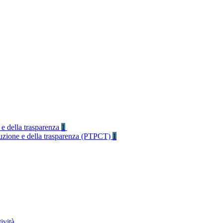
 e della trasparenza
1
rruzione e della trasparenza (PTPCT)
1
ività